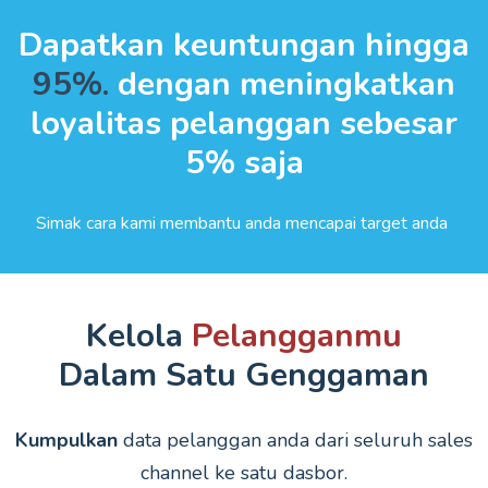
Dapatkan keuntungan hingga
95%.
dengan meningkatkan
loyalitas pelanggan sebesar
5% saja
Simak cara kami membantu anda mencapai target anda
Kelola
Pelangganmu
Dalam Satu Genggaman
Kumpulkan
data pelanggan anda dari seluruh sales
channel ke satu dasbor.